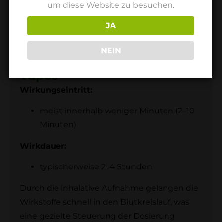
um diese Website zu besuchen.
JA
NEIN
Wirkung von Cannabis
Vapes
Wirkungseintritt:
meist innerhalb weniger Minuten (2–10
Minuten)
Wirkdauer:
typischerweise 2–4 Stunden
Durch die inhalative Aufnahme gelangen die
Wirkstoffe schnell in den Blutkreislauf, was
eine gezielte Steuerung der Dosierung