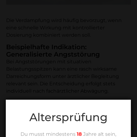
Die Verdampfung wird häufig bevorzugt, wenn
eine schnelle Wirkung mit kontrollierter
Dosierung kombiniert werden soll.
Beispielhafte Indikation:
Generalisierte Angststörung
Bei Angststörungen mit situativen
Belastungsspitzen kann eine rasch wirksame
Darreichungsform unter ärztlicher Begleitung
relevant sein. Die Entscheidung erfolgt stets
individuell nach fachärztlicher Abwägung.
Altersprüfung
Du musst mindestens
18
Jahre alt sein,