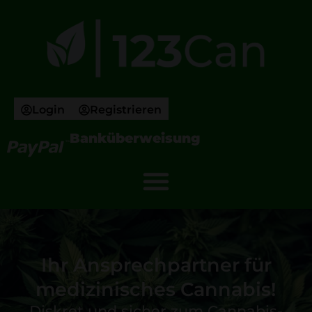
Login
Registrieren
Banküberweisung
Ihr Ansprechpartner für
medizinisches Cannabis!
Diskret und sicher zum Cannabis-