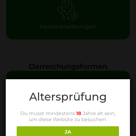
Hauterkrankungen
Darreichungsformen
Altersprüfung
Tropfen
Du musst mindestens
18
Jahre alt sein,
um diese Website zu besuchen.
JA